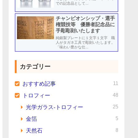
での記念品として...
チャンピオンシップ・選手
権競技等 優勝者記念品に
手彫彫刻いたします
純銀製プレートに１文字１文字 職
人がタガネ工具で彫刻いたします。
「味わい豊かな仕...
カテゴリー
11
おすすめ記事
48
トロフィー
25
光学ガラス-トロフィー
5
金箔
8
天然石