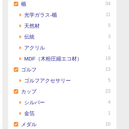
34
楯
11
光学ガラス-楯
5
天然材
3
伝統
1
アクリル
19
MDF（木粉圧縮エコ材）
13
ゴルフ
5
ゴルフアクセサリー
23
カップ
4
シルバー
1
金箔
10
メダル