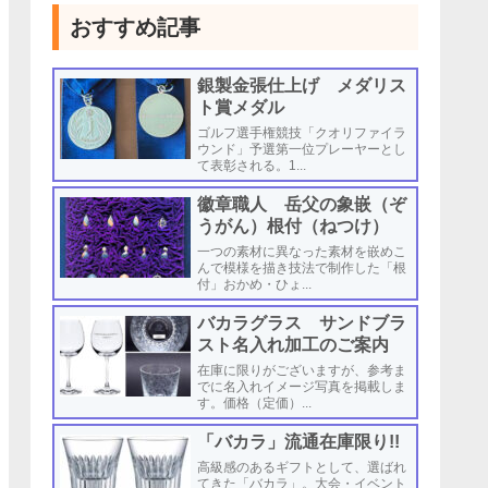
おすすめ記事
銀製金張仕上げ メダリス
ト賞メダル
ゴルフ選手権競技「クオリファイラ
ウンド」予選第一位プレーヤーとし
て表彰される。1...
徽章職人 岳父の象嵌（ぞ
うがん）根付（ねつけ）
一つの素材に異なった素材を嵌めこ
んで模様を描き技法で制作した「根
付」おかめ・ひょ...
バカラグラス サンドブラ
スト名入れ加工のご案内
在庫に限りがございますが、参考ま
でに名入れイメージ写真を掲載しま
す。価格（定価）...
「バカラ」流通在庫限り!!
高級感のあるギフトとして、選ばれ
てきた「バカラ」。大会・イベント