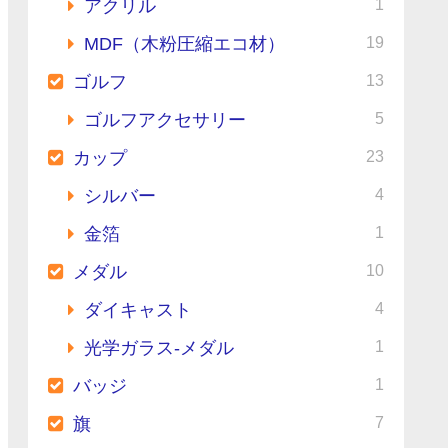
1
アクリル
19
MDF（木粉圧縮エコ材）
13
ゴルフ
5
ゴルフアクセサリー
23
カップ
4
シルバー
1
金箔
10
メダル
4
ダイキャスト
1
光学ガラス-メダル
1
バッジ
7
旗