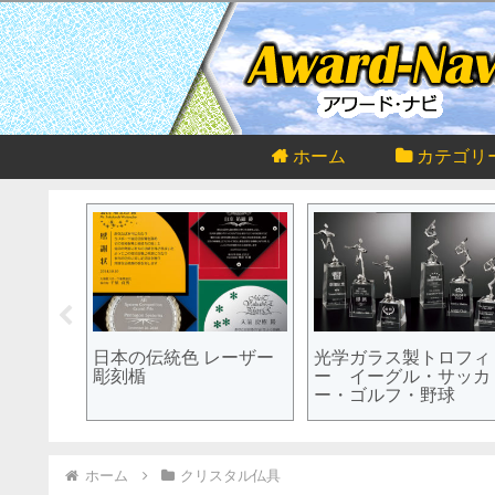
ホーム
カテゴリ
スキー）ク
日本の伝統色 レーザー
光学ガラス製トロフィ
彫刻楯
ー イーグル・サッカ
ー・ゴルフ・野球
ホーム
クリスタル仏具