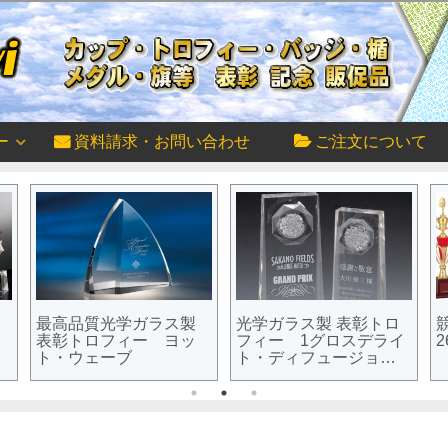
ー
資料請求・お問い合わせ
ご注文について
最高品質光学ガラス製
光学ガラス製 表彰トロ
表彰トロフィー ヨッ
フィー 1グロスデライ
2
ト・ウェーブ
ト・ディフュージョン
デライト