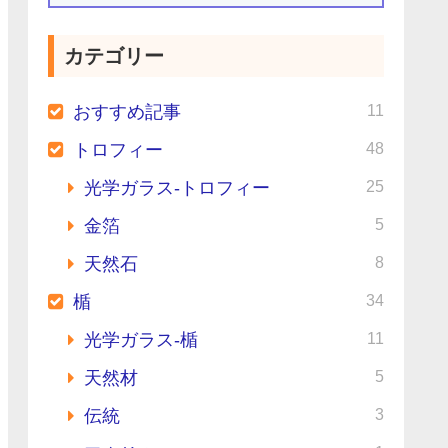
カテゴリー
11
おすすめ記事
48
トロフィー
25
光学ガラス-トロフィー
5
金箔
8
天然石
34
楯
11
光学ガラス-楯
5
天然材
3
伝統