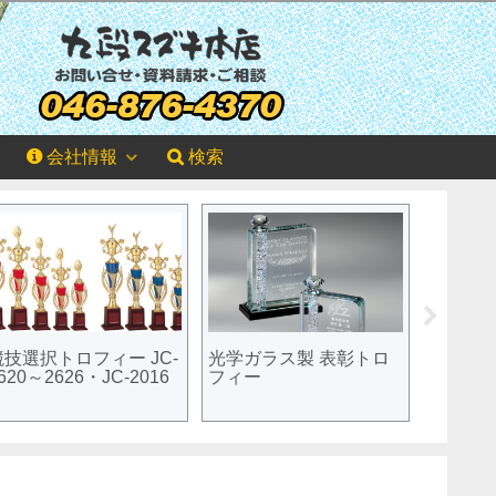
会社情報
検索
競技選択トロフィー JC-
光学ガラス製 表彰トロ
シルバ
620～2626・JC-2016
フィー
製グリー
計