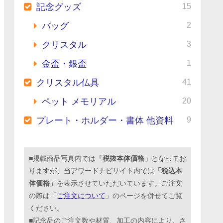
15
記念グッズ
2
バッグ
3
クリスタル
1
金盃・銀盃
41
クリスタル仏具
20
ペット メモリアル
9
プレート・ホルダー・書体 他資料
■掲載商品写真内では
「税抜本体価格」
となってお
りますが、当アワードナビサイト内では
「税込本
体価格」
を表示させていただいています。ご注文
の際は「
ご注文について
」のページを併せてご覧
ください。
■記念品のご注文数や材質、加工の内容により、さ