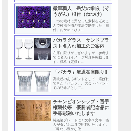
徽章職人 岳父の象嵌（ぞ
うがん）根付（ねつけ）
一つの素材に異なった素材を嵌めこ
んで模様を描き技法で制作した「根
付」おかめ・ひょ...
バカラグラス サンドブラ
スト名入れ加工のご案内
在庫に限りがございますが、参考ま
でに名入れイメージ写真を掲載しま
す。価格（定価）...
「バカラ」流通在庫限り!!
高級感のあるギフトとして、選ばれ
てきた「バカラ」。大会・イベント
での記念品として...
チャンピオンシップ・選手
権競技等 優勝者記念品に
手彫彫刻いたします
純銀製プレートに１文字１文字 職
人がタガネ工具で彫刻いたします。
「味わい豊かな仕...