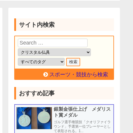
サイト内検索
スポーツ・競技から検索
おすすめ記事
銀製金張仕上げ メダリス
ト賞メダル
ゴルフ選手権競技「クオリファイラ
ウンド」予選第一位プレーヤーとし
て表彰される。1...